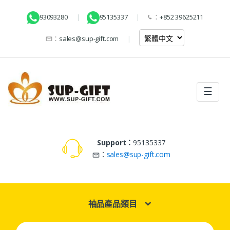
93093280
95135337
：
+852 39625211
：
sales@sup-gift.com
☰
Support：
95135337
：
sales@sup-gift.com
袖品產品類目
Search