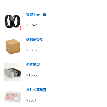
智能手表手環
Y0942
環保便簽盒
Y0038
毛氈筆袋
Y1685
掛片式萬年歷
Y2031