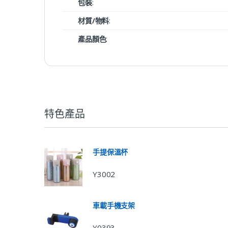
包裝
:
材質/物料
:
產品顏色
:
特色產品
手提保溫杯
Y3002
車載手機支架
Y0393