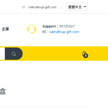
：
sales@sup-gift.com
Support：
95135337
企業
：
sales@sup-gift.com
0
盒