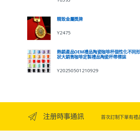
精致金屬獎牌
Y2475
熱銷產品OEM禮品陶瓷咖啡杯個性化不同
狀大銷售咖啡定製禮品陶瓷杯帶標誌
Y20250501210929
注册時事通訊
首次訂制下單有禮