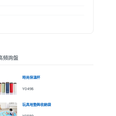
高頻詢盤
時尚保溫杯
Y0498
玩具地墊與收納袋
Y0589