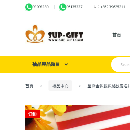
93093280
95135337
：
+852 39625211
首頁
Search
袖品產品類目
for:
首頁
禮品中心
至尊金色銀色格紋皮名
订制!