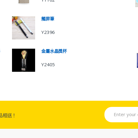
觸屏筆
Y2396
形
金屬水晶獎杯
Y2405
品相送！