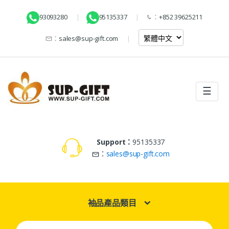
93093280
95135337
：
+852 39625211
：
sales@sup-gift.com
☰
Support：
95135337
：
sales@sup-gift.com
袖品產品類目
Search