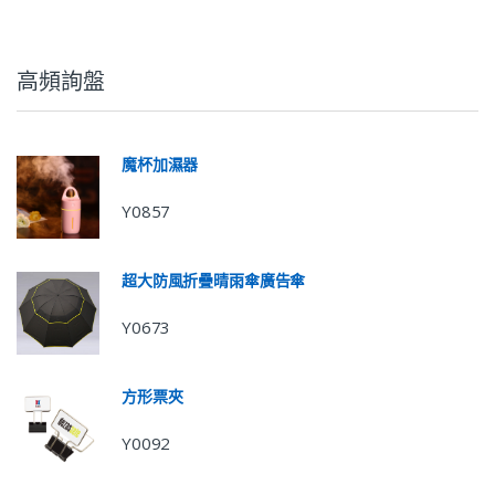
高頻詢盤
魔杯加濕器
Y0857
超大防風折疊晴雨傘廣告傘
Y0673
方形票夾
Y0092