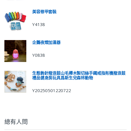
美容修甲套裝
Y4138
企鵝夜燈加濕器
Y0838
生態鉤針撥浪鼓山毛櫸木製切絲手鐲戒指有機撥浪鼓
禮品健身房玩具爲新生兒森林動物
Y20250501220722
總有人問