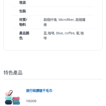
現貨
:
包裝
:
材質/
超细纤维, Microfiber, 超細纖
物料
:
維
產品顏
蓝,咖啡, Blue, coffee, 藍,咖
色
:
啡
特色產品
旅行硅膠速干毛巾
Y6009