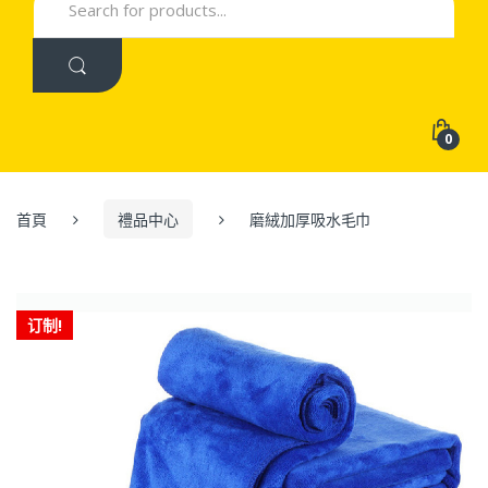
for:
0
首頁
禮品中心
磨絨加厚吸水毛巾
订制!