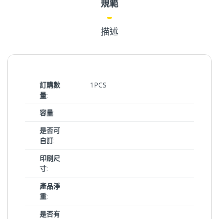
規範
描述
訂購數
1PCS
量
:
容量
:
是否可
自訂
:
印刷尺
寸
:
產品淨
重
:
是否有