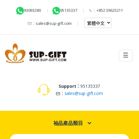
93093280
95135337
：
+852 39625211
：
sales@sup-gift.com
☰
Support：
95135337
：
sales@sup-gift.com
袖品產品類目
Search