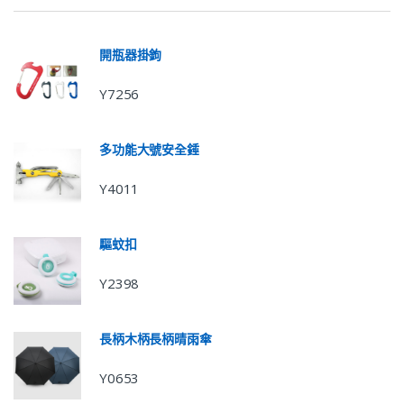
開瓶器掛鉤
Y7256
多功能大號安全錘
Y4011
驅蚊扣
Y2398
長柄木柄長柄晴雨傘
Y0653