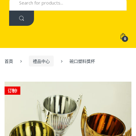
for:
0
首頁
禮品中心
碗口塑料獎杯
订制!