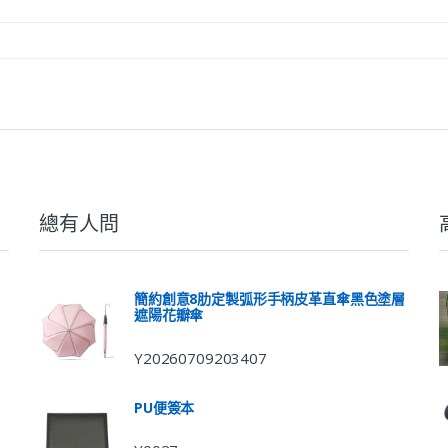
總有人問
簡約創意8肋定製弧形手柄皮革直傘黑色塗層
遮陽花瓣傘
Y20260709203407
PU便簽本