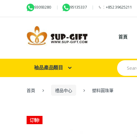
93093280
95135337
：
+852 39625211
首頁
Search
袖品產品類目
for:
首頁
禮品中心
塑料圓珠筆
订制!