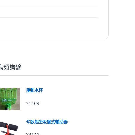
高頻詢盤
運動水杯
Y1469
仰臥起坐吸盤式輔助器
Y6120