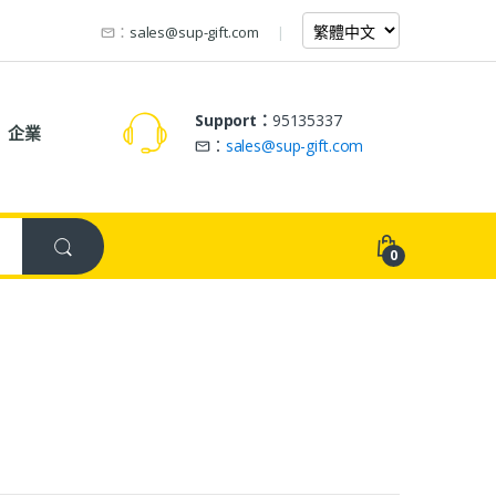
：
sales@sup-gift.com
Support：
95135337
企業
：
sales@sup-gift.com
0