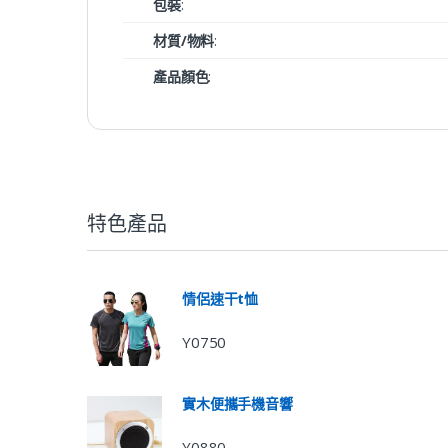
包裝
:
材質/物料
:
產品顏色
:
特色產品
情侶速干t恤
Y0750
實木便攜手機音響
Y0880