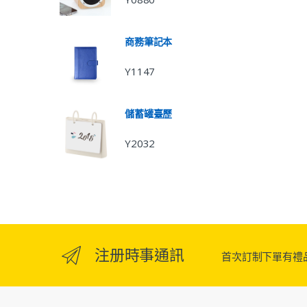
商務筆記本
Y1147
儲蓄罐臺歷
Y2032
注册時事通訊
首次訂制下單有禮