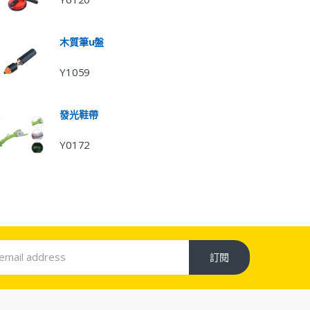
木質筆u盤
Y1059
發光鞋帶
Y0172
訂閱