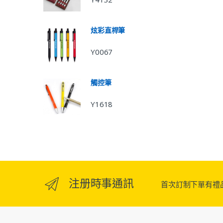
炫彩直桿筆
Y0067
觸控筆
Y1618
注册時事通訊
首次訂制下單有禮