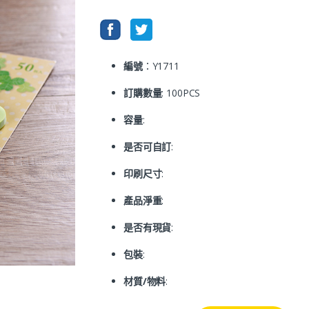
編號
：Y1711
訂購數量
: 100PCS
容量
:
是否可自訂
:
印刷尺寸
:
產品淨重
:
是否有現貨
:
包裝
:
材質/物料
: