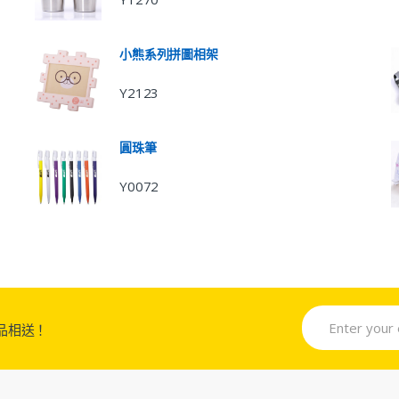
小熊系列拼圖相架
Y2123
圓珠筆
Y0072
品相送！