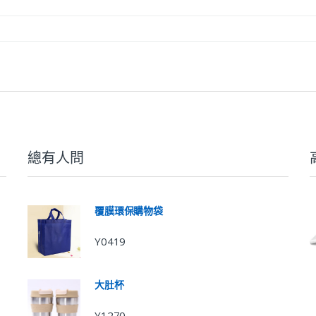
總有人問
覆膜環保購物袋
Y0419
大肚杯
Y1270