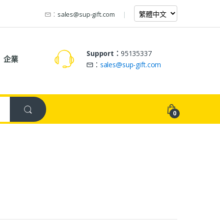
：
sales@sup-gift.com
Support：
95135337
企業
：
sales@sup-gift.com
0