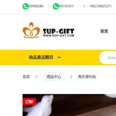
93093280
95135337
：
+852 39625211
首頁
Search
袖品產品類目
for:
首頁
禮品中心
異形便利貼
订制!