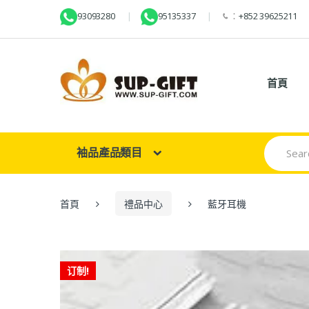
93093280
95135337
：
+852 39625211
首頁
Search
袖品產品類目
for:
首頁
禮品中心
藍牙耳機
订制!