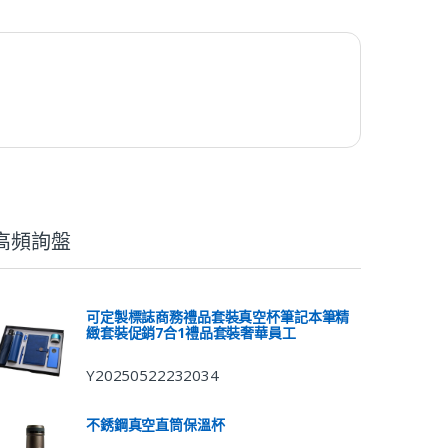
高頻詢盤
可定製標誌商務禮品套裝真空杯筆記本筆精
緻套裝促銷7合1禮品套裝奢華員工
Y20250522232034
不銹鋼真空直筒保溫杯