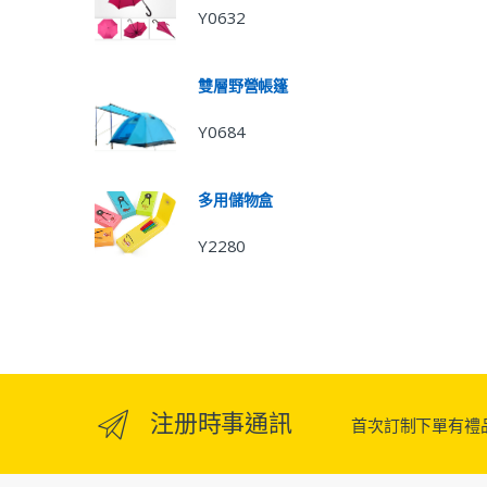
Y0632
雙層野營帳篷
Y0684
多用儲物盒
Y2280
注册時事通訊
首次訂制下單有禮