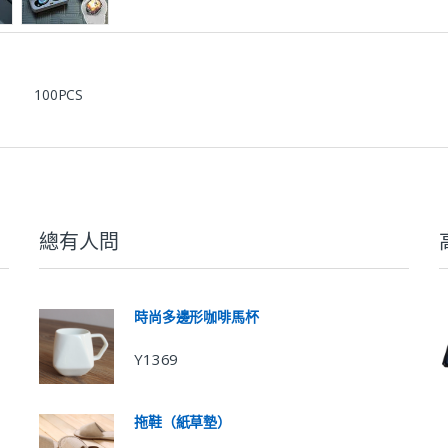
100PCS
總有人問
時尚多邊形咖啡馬杯
Y1369
拖鞋（紙草墊）