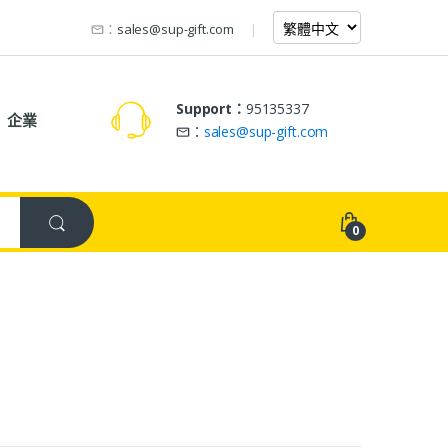
：
sales@sup-gift.com
Support：
95135337
企業
：
sales@sup-gift.com
0