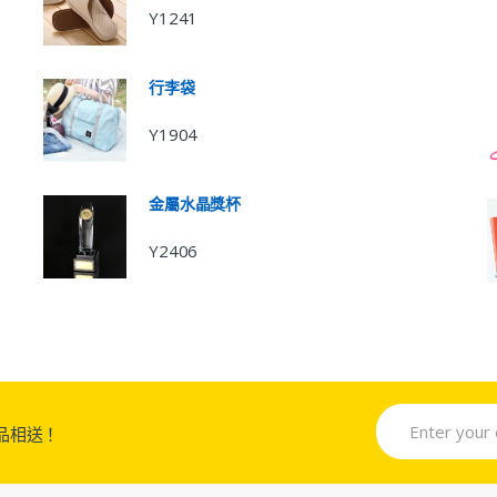
Y1241
行李袋
Y1904
金屬水晶獎杯
Y2406
品相送！