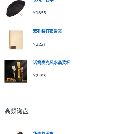
Y0655
双孔装订报告夹
Y2221
话筒麦克风水晶奖杯
Y2493
高频询盘
华夫格浴袍