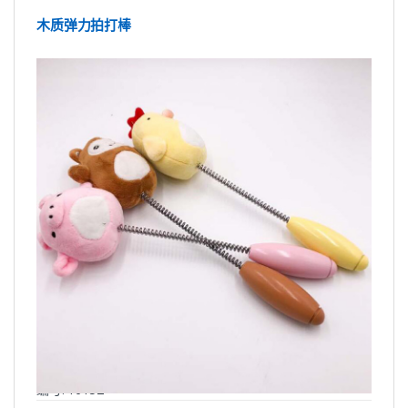
木质弹力拍打棒
编号: Y6152