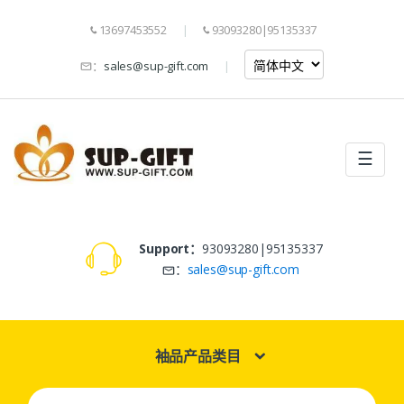
13697453552
93093280|95135337
：
sales@sup-gift.com
☰
Support：
93093280|95135337
：
sales@sup-gift.com
袖品产品类目
Search