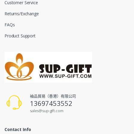
Customer Service
Returns/Exchange
FAQs
Product Support
袖品貿易（香港）有限公司
13697453552
sales@sup-gift.com
Contact Info