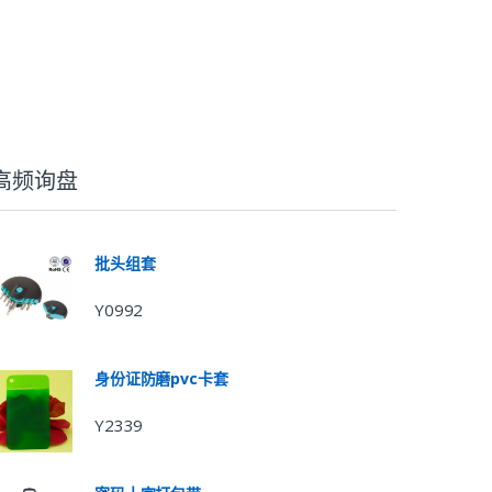
高频询盘
批头组套
Y0992
身份证防磨pvc卡套
Y2339