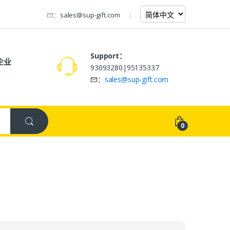
：
sales@sup-gift.com
Support：
企业
93093280|95135337
：
sales@sup-gift.com
0