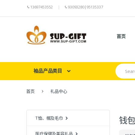
13697453552
93093280|95135337
首页
Search
袖品产品类目
for:
首页
礼品中心
钱
T恤、帽及毛巾
医疗保健及美容礼品