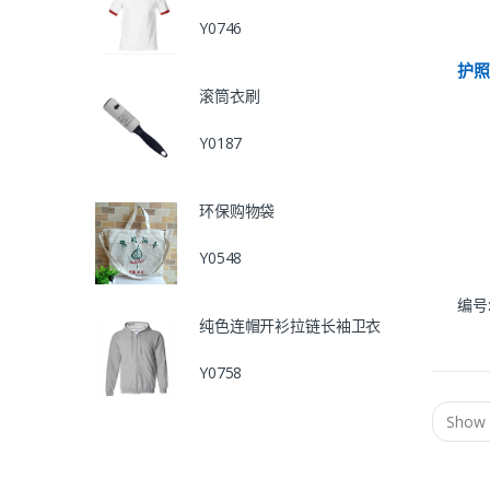
Y0746
护
滚筒衣刷
Y0187
环保购物袋
Y0548
编号:
纯色连帽开衫拉链长袖卫衣
Y0758