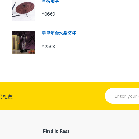
直柄雨伞
Y0669
星星年会水晶奖杯
Y2508
品相送！
Find It Fast