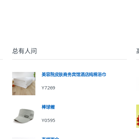
总有人问
美容院皮肤商务宾馆酒店纯棉浴巾
Y7269
棒球帽
Y0595