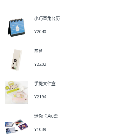
小巧直角台历
Y2040
笔盒
Y2202
手提文件盒
Y2194
迷你卡片u盘
Y1039