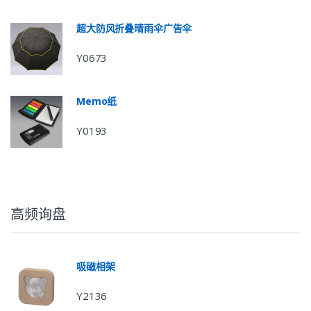
超大防风折叠晴雨伞广告伞
Y0673
Memo纸
Y0193
高频询盘
吸磁相架
Y2136