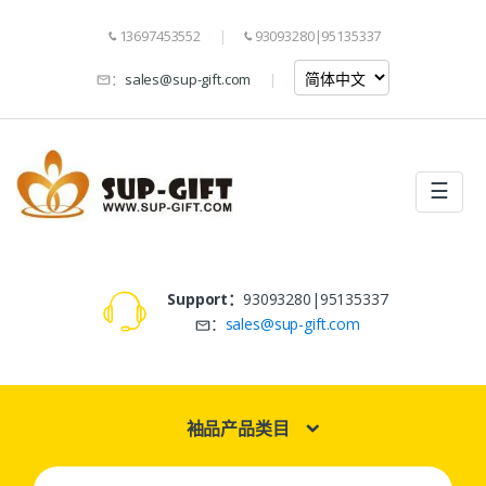
13697453552
93093280|95135337
：
sales@sup-gift.com
☰
Support：
93093280|95135337
：
sales@sup-gift.com
袖品产品类目
Search