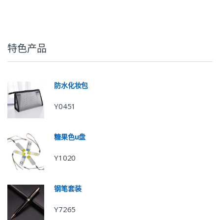
特色产品
防水化妆包
Y0451
糖果色u盘
Y1020
钢笔套装
Y7265