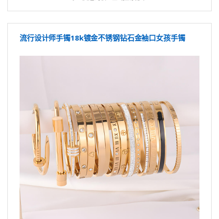
流行设计师手镯18k镀金不锈钢钻石金袖口女孩手镯