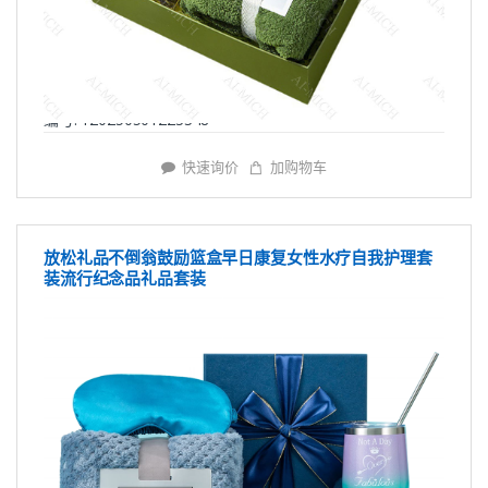
编号: Y20250501223348
快速询价
加购物车
放松礼品不倒翁鼓励篮盒早日康复女性水疗自我护理套
装流行纪念品礼品套装