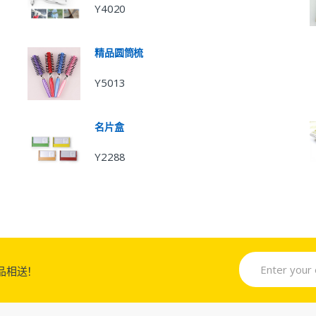
Y4020
精品圆筒梳
Y5013
名片盒
Y2288
品相送！