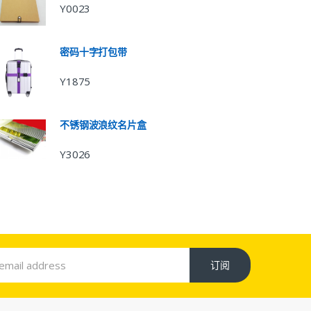
Y0023
密码十字打包带
Y1875
不锈钢波浪纹名片盒
Y3026
订阅