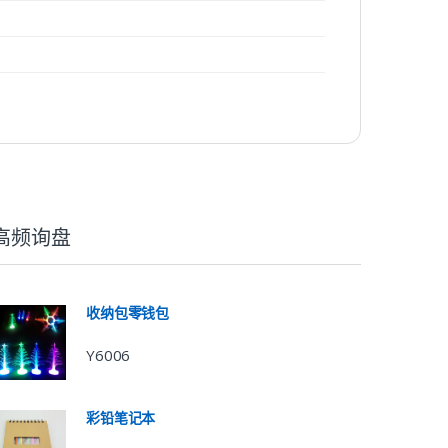
高频询盘
收纳包零钱包
Y6006
彩铅笔记本