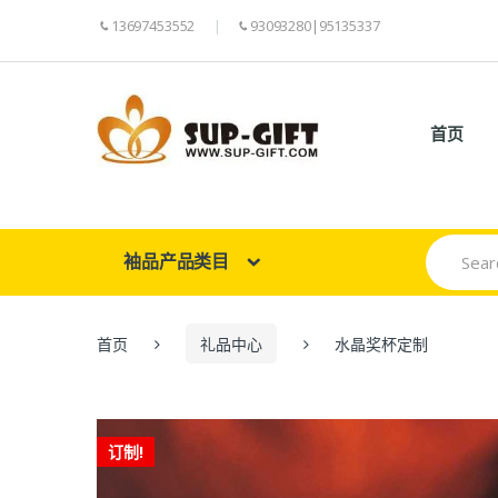
13697453552
93093280|95135337
首页
Search
袖品产品类目
for:
首页
礼品中心
水晶奖杯定制
订制!