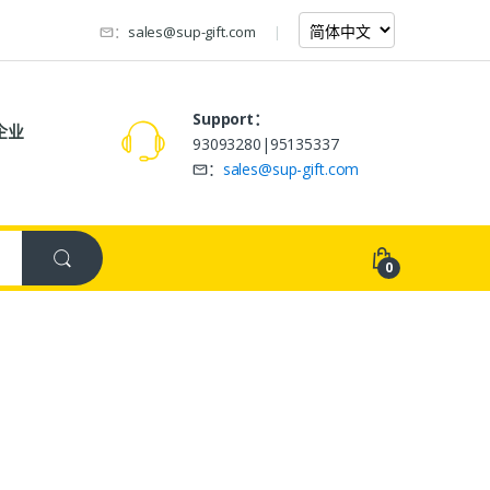
：
sales@sup-gift.com
Support：
企业
93093280|95135337
：
sales@sup-gift.com
0