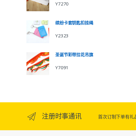
Y7270
缤纷卡套钥匙扣挂绳
Y2323
圣诞节彩带拉花吊旗
Y7091
注册时事通讯
首次订制下单有礼