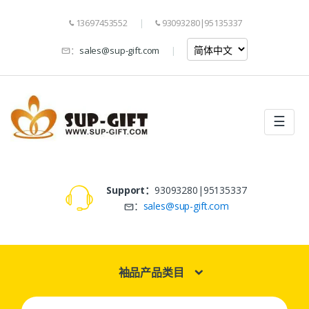
13697453552
93093280|95135337
：
sales@sup-gift.com
☰
Support：
93093280|95135337
：
sales@sup-gift.com
袖品产品类目
Search