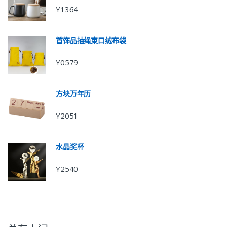
Y1364
首饰品抽绳束口绒布袋
Y0579
方块万年历
Y2051
水晶奖杯
Y2540