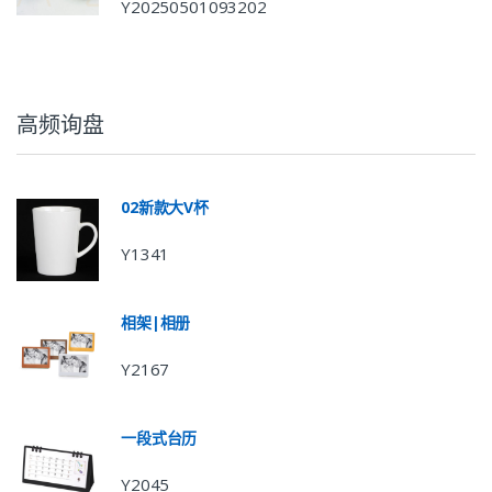
Y20250501093202
高频询盘
02新款大V杯
Y1341
相架|相册
Y2167
一段式台历
Y2045