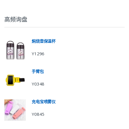
高频询盘
焖烧壶保温杯
Y1296
手臂包
Y0348
充电宝喷雾仪
Y0845