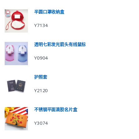
半圆口罩收纳盒
Y7134
透明七彩发光箭头有线鼠标
Y0904
护照套
Y2120
不锈钢平面滴胶名片盒
Y3074