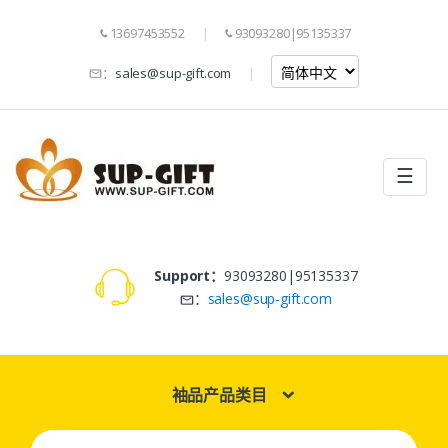
13697453552
93093280|95135337
：
sales@sup-gift.com
☰
Support：
93093280|95135337
：
sales@sup-gift.com
袖品产品类目
Search