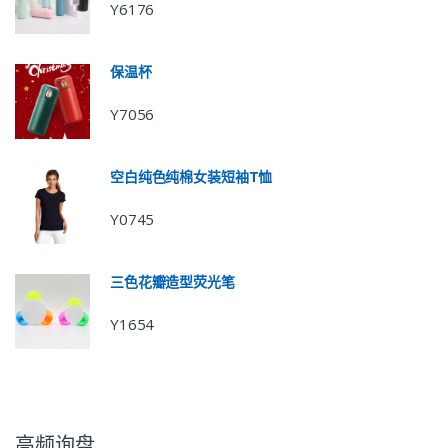
Y6176
保温杯
Y7056
空白纯色纯棉女装短袖T恤
Y0745
三色花瓣造型荧光笔
Y1654
高频询盘