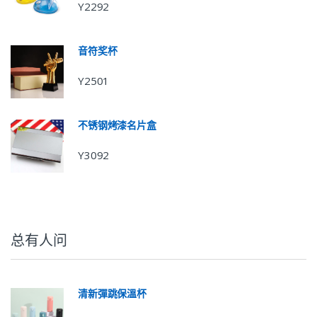
Y2292
音符奖杯
Y2501
不锈钢烤漆名片盒
Y3092
总有人问
清新彈跳保溫杯