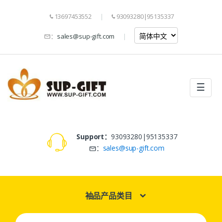
13697453552
93093280|95135337
：
sales@sup-gift.com
☰
Support：
93093280|95135337
：
sales@sup-gift.com
袖品产品类目
Search