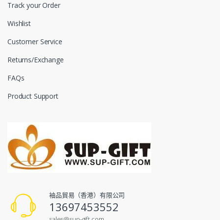
Track your Order
Wishlist
Customer Service
Returns/Exchange
FAQs
Product Support
袖品貿易（香港）有限公司
13697453552
sales@sup-gift.com