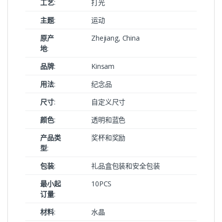
工艺
:
打光
主题
:
运动
原产
Zhejiang, China
地
:
品牌
:
Kinsam
用法
:
纪念品
尺寸
:
自定义尺寸
颜色
:
透明和蓝色
产品类
奖杯和奖励
型
:
包装
:
礼品盒包装和安全包装
最小起
10PCS
订量
:
材料
:
水晶