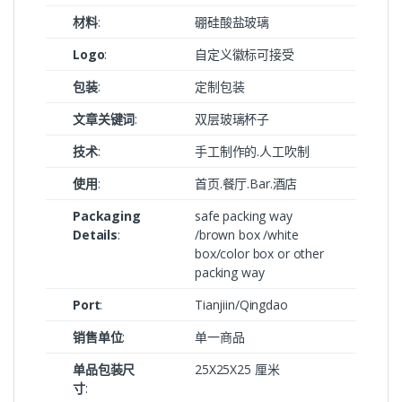
材料
:
硼硅酸盐玻璃
Logo
:
自定义徽标可接受
包装
:
定制包装
文章关键词
:
双层玻璃杯子
技术
:
手工制作的.人工吹制
使用
:
首页.餐厅.Bar.酒店
Packaging
safe packing way
Details
:
/brown box /white
box/color box or other
packing way
Port
:
Tianjiin/Qingdao
销售单位
:
单一商品
单品包装尺
25X25X25 厘米
寸
: