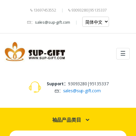
13697453552
93093280|95135337
：
sales@sup-gift.com
☰
Support：
93093280|95135337
：
sales@sup-gift.com
袖品产品类目
Search