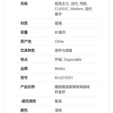
风格
:
极简主义, 当代, 传统,
CLASSIC, Modern, 现代
豪华
材质
:
玻璃
容量
:
80毫升
原产地
:
China
饮具种类
:
茶杯与茶碟
特点
:
环保, Disposable
品牌
:
Blotus
型号
:
BL0219251
产品名称
:
硼硅酸盐玻璃玻璃咖啡
杯茶杯
-颜色使用
:
餐具
颜色
:
清除