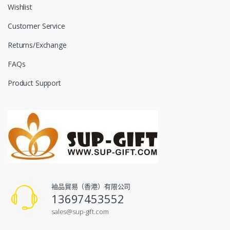
Wishlist
Customer Service
Returns/Exchange
FAQs
Product Support
袖品貿易（香港）有限公司
13697453552
sales@sup-gift.com