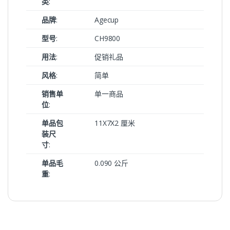
类
:
品牌
:
Agecup
型号
:
CH9800
用法
:
促销礼品
风格
:
简单
销售单
单一商品
位
:
单品包
11X7X2 厘米
装尺
寸
:
单品毛
0.090 公斤
重
: