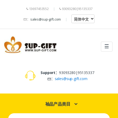
13697453552
93093280|95135337
：
sales@sup-gift.com
☰
Support：
93093280|95135337
：
sales@sup-gift.com
袖品产品类目
Search