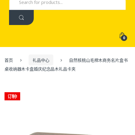
for:
0
首页
礼品中心
自然核桃山毛榉木商务名片盒书
桌收纳器木卡盒婚庆纪念品木礼品卡夹
订制!