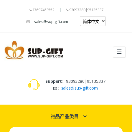
13697453552
93093280|95135337
：
sales@sup-gift.com
☰
Support：
93093280|95135337
：
sales@sup-gift.com
袖品产品类目
Search