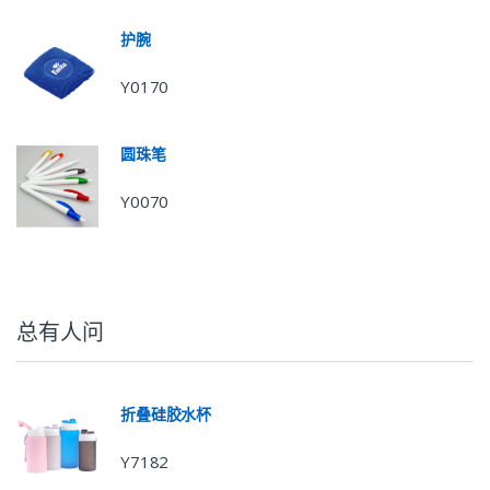
护腕
Y0170
圆珠笔
Y0070
总有人问
折叠硅胶水杯
Y7182