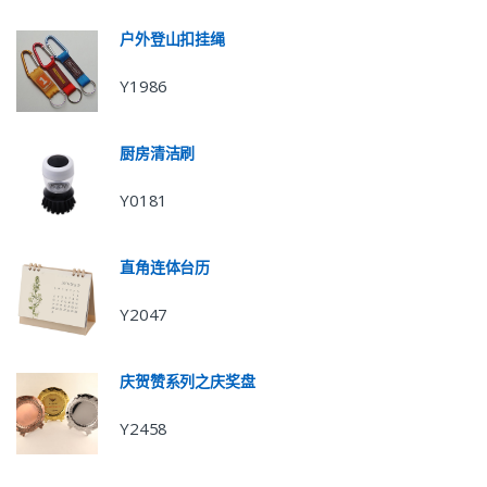
户外登山扣挂绳
Y1986
厨房清洁刷
Y0181
直角连体台历
Y2047
庆贺赞系列之庆奖盘
Y2458