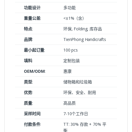
功能设计
:
多功能
重量公差
:
<±1%（含）
特点
:
环保, Folding, 库存品
品牌
:
TienPhong Handicrafts
最小起订量
:
100 pcs
填料
:
定制包装
OEM/ODM
:
惠康
类型
:
储物箱和垃圾箱
优势
:
环保、安全、耐用
质量
:
高品质
采样时间
:
7-10个工作日
付款条件
:
TT: 30% 存款 + 70% 平
衡