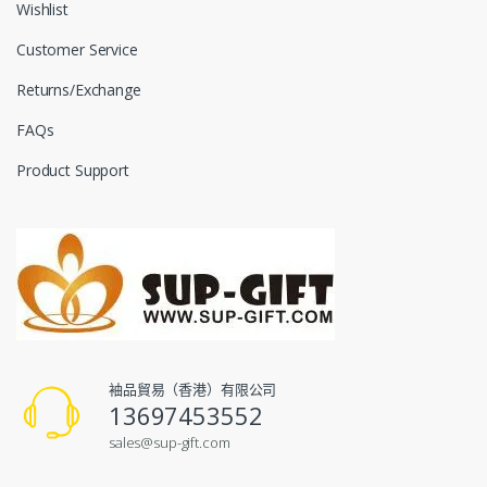
Wishlist
Customer Service
Returns/Exchange
FAQs
Product Support
袖品貿易（香港）有限公司
13697453552
sales@sup-gift.com