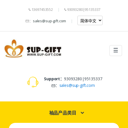
13697453552
93093280|95135337
：
sales@sup-gift.com
☰
Support：
93093280|95135337
：
sales@sup-gift.com
袖品产品类目
Search