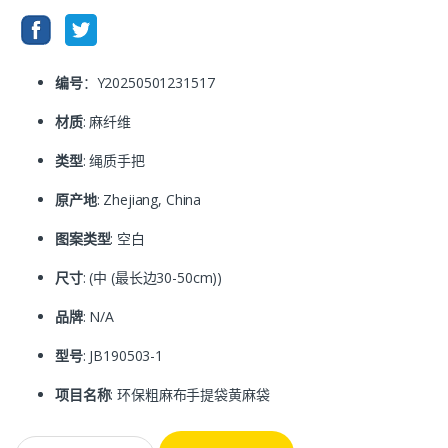
编号
：Y20250501231517
材质
: 麻纤维
类型
: 绳质手把
原产地
: Zhejiang, China
图案类型
: 空白
尺寸
: (中 (最长边30-50cm))
品牌
: N/A
型号
: JB190503-1
项目名称
: 环保粗麻布手提袋黄麻袋