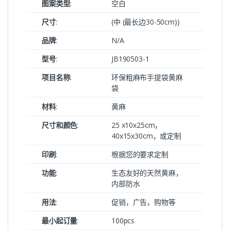
图案类型
:
空白
尺寸
:
(中 (最长边30-50cm))
品牌
:
N/A
型号
:
JB190503-1
项目名称
:
环保粗麻布手提袋黄麻
袋
材料
:
黄麻
尺寸和颜色
:
25 x10x25cm，
40x15x30cm，或定制
印刷
:
根据您的要求定制
功能
:
生态友好的天然黄麻，
内部防水
用法
:
促销，广告，购物等
最小起订量
:
100pcs