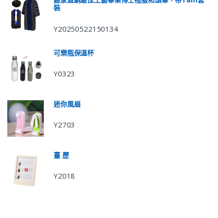
裝
Y20250522150134
可樂瓶保溫杯
Y0323
迷你風扇
Y2703
臺 歷
Y2018