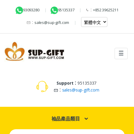
93093280
95135337
：
+852 39625211
：
sales@sup-gift.com
☰
Support：
95135337
：
sales@sup-gift.com
袖品產品類目
Search