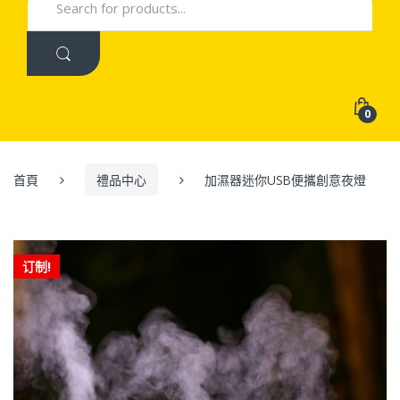
for:
0
首頁
禮品中心
加濕器迷你USB便攜創意夜燈
订制!