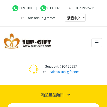
93093280
95135337
：
+852 39625211
：
sales@sup-gift.com
☰
Support：
95135337
：
sales@sup-gift.com
袖品產品類目
Search