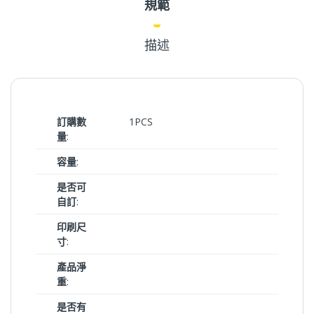
規範
描述
訂購數
1PCS
量
:
容量
:
是否可
自訂
:
印刷尺
寸
:
產品淨
重
:
是否有