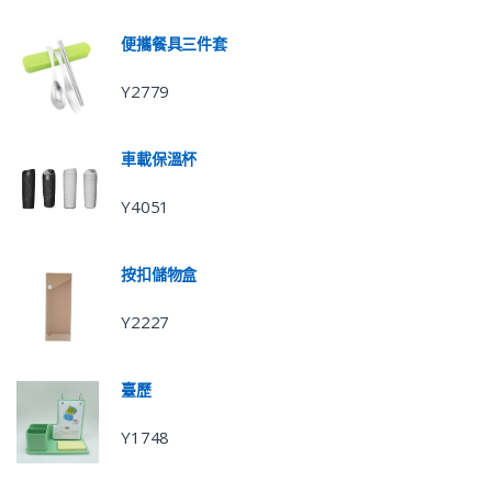
便攜餐具三件套
Y2779
車載保溫杯
Y4051
按扣儲物盒
Y2227
臺歷
Y1748