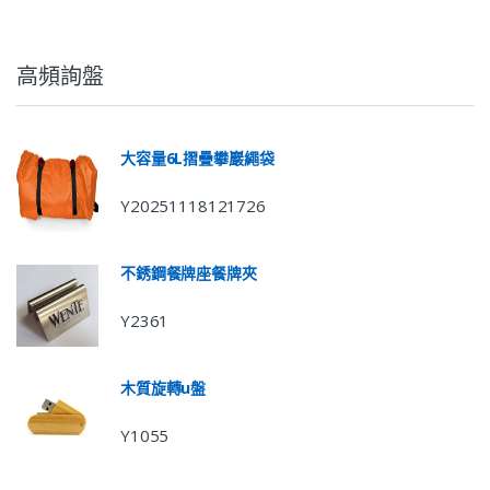
高頻詢盤
大容量6L摺疊攀巖繩袋
Y20251118121726
不銹鋼餐牌座餐牌夾
Y2361
木質旋轉u盤
Y1055