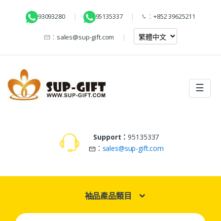
93093280
95135337
：
+852 39625211
：
sales@sup-gift.com
☰
Support：
95135337
：
sales@sup-gift.com
袖品產品類目
Search