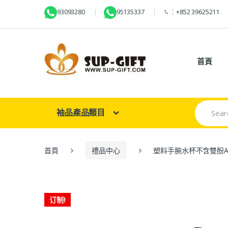
93093280
95135337
：
+852 39625211
首頁
Search
袖品產品類目
for:
首頁
禮品中心
塑料手腕水杯不含雙酚
订制!