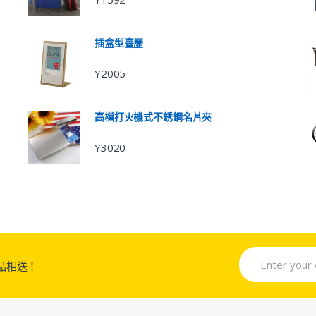
插盒型臺歷
Y2005
高檔打火機式不銹鋼名片夾
Y3020
品相送！