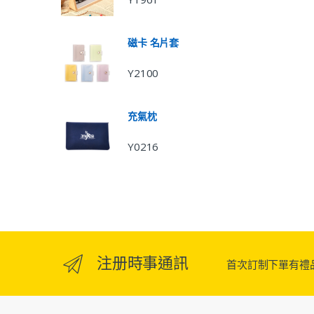
磁卡 名片套
Y2100
充氣枕
Y0216
注册時事通訊
首次訂制下單有禮