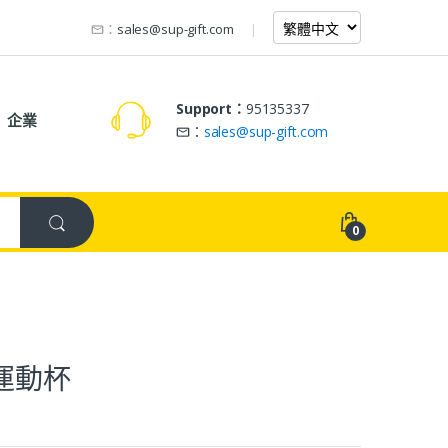
：
sales@sup-gift.com
Support：
95135337
企業
：
sales@sup-gift.com
0
運動杯