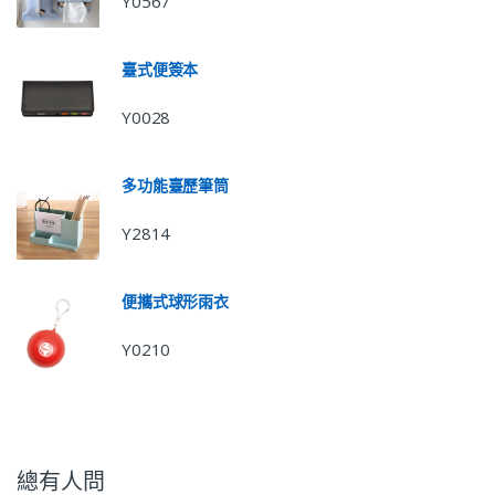
Y0567
臺式便簽本
Y0028
多功能臺歷筆筒
Y2814
便攜式球形雨衣
Y0210
總有人問