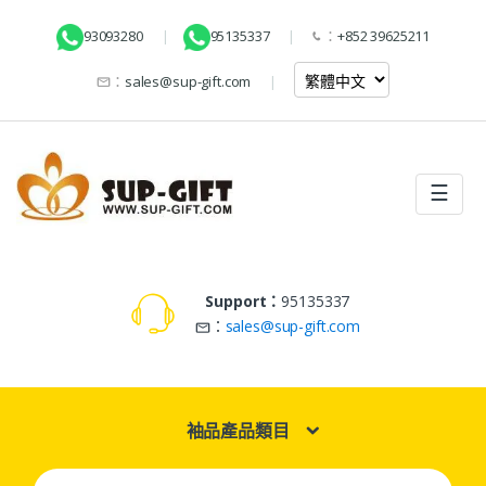
93093280
95135337
：
+852 39625211
：
sales@sup-gift.com
☰
Support：
95135337
：
sales@sup-gift.com
袖品產品類目
Search