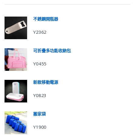
不銹鋼開瓶器
Y2362
可折疊多功能收納包
Y0455
新款移動電源
Y0823
搬家袋
Y1900