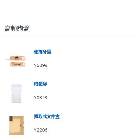
高頻詢盤
便攜牙簽
Y6099
眼鏡袋
Y0343
摳取式文件盒
Y2206