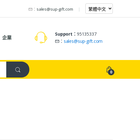
：
sales@sup-gift.com
Support：
95135337
企業
：
sales@sup-gift.com
0