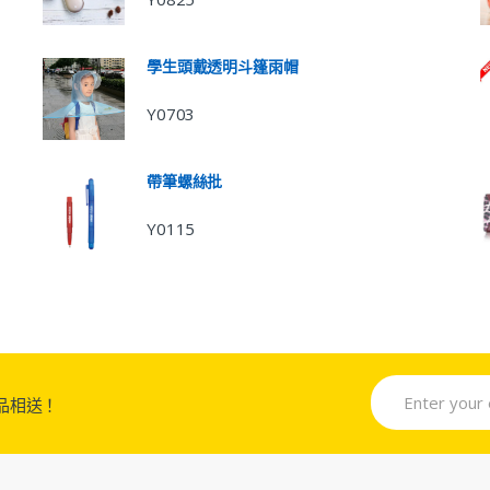
學生頭戴透明斗篷雨帽
Y0703
帶筆螺絲批
Y0115
品相送！