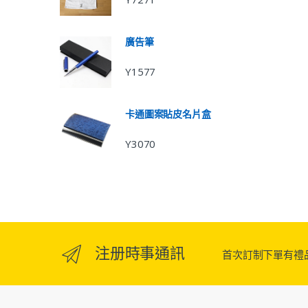
廣告筆
Y1577
卡通圖案貼皮名片盒
Y3070
注册時事通訊
首次訂制下單有禮