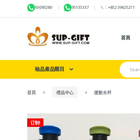
93093280
95135337
：
+852 39625211
首頁
Search
袖品產品類目
for:
首頁
禮品中心
運動水杯
订制!