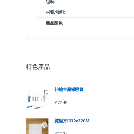
包裝
:
材質/物料
:
產品顏色
:
特色產品
伸縮金屬桿吸管
Y7249
純棉方巾32x32CM
Y7271