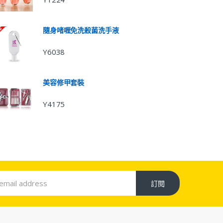
隨身啫喱免洗殺菌洗手液
Y6038
美容修甲套裝
Y4175
訂閱