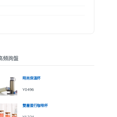
高頻詢盤
時尚保溫杯
Y0496
雙層蛋行咖啡杯
Y1224