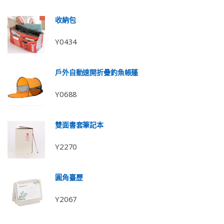
收納包
Y0434
戶外自動速開折疊釣魚帳蓬
Y0688
雙面書套筆記本
Y2270
圓角臺歷
Y2067