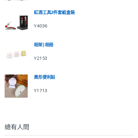
紅酒工具2件套紙盒裝
Y4036
相架|相冊
Y2153
異形便利貼
Y1713
總有人問