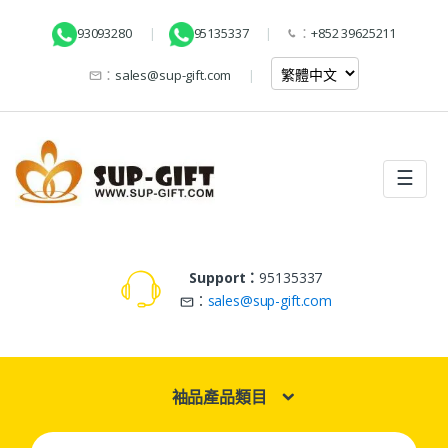
93093280
95135337
：
+852 39625211
：
sales@sup-gift.com
☰
Support：
95135337
：
sales@sup-gift.com
袖品產品類目
Search