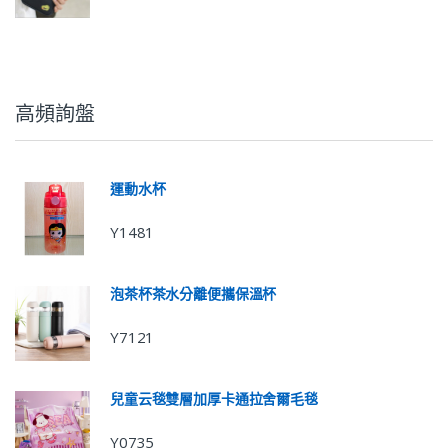
高頻詢盤
運動水杯
Y1481
泡茶杯茶水分離便攜保溫杯
Y7121
兒童云毯雙層加厚卡通拉舍爾毛毯
Y0735