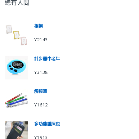
總有人問
相架
Y2143
計步器中老年
Y3138
觸控筆
Y1612
多功能護照包
Y1913