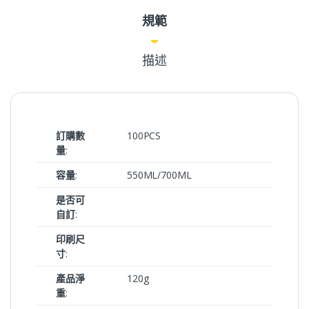
規範
描述
訂購數
100PCS
量
:
容量
:
550ML/700ML
是否可
自訂
:
印刷尺
寸
:
產品淨
120g
重
: