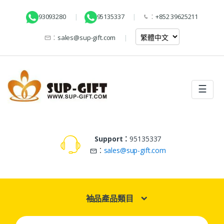
93093280
95135337
：
+852 39625211
：
sales@sup-gift.com
☰
Support：
95135337
：
sales@sup-gift.com
袖品產品類目
Search