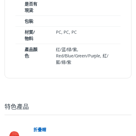
是否有
現貨
:
包裝
:
材質/
PC, PC, PC
物料
:
產品顏
红/蓝/绿/紫,
色
:
Red/Blue/Green/Purple, 紅/
藍/綠/紫
特色產品
折疊帽