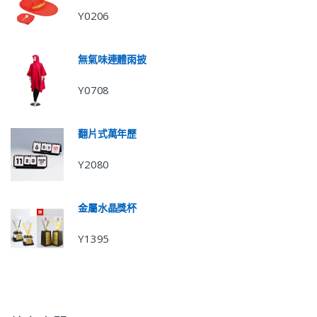
Y0206
無氣味連體雨披
Y0708
翻片式萬年歷
Y2080
金屬水晶獎杯
Y1395