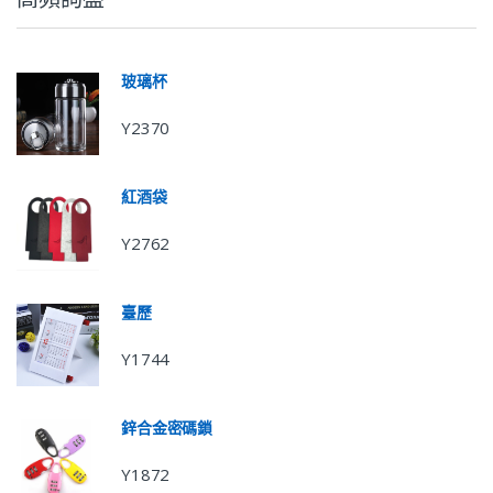
玻璃杯
Y2370
紅酒袋
Y2762
臺歷
Y1744
鋅合金密碼鎖
Y1872