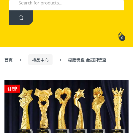
for:
0
首頁
禮品中心
樹脂獎盃 金銀銅獎盃
订制!