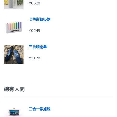
Y0520
七色彩虹掛鉤
Y0249
三折晴雨傘
Y1176
總有人問
三合一數據線