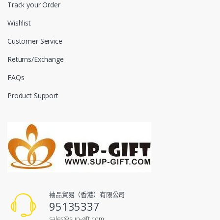
Track your Order
Wishlist
Customer Service
Returns/Exchange
FAQs
Product Support
袖品貿易（香港）有限公司
95135337
sales@sup-gift.com