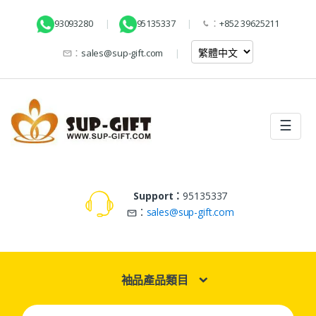
93093280
95135337
：
+852 39625211
：
sales@sup-gift.com
☰
Support：
95135337
：
sales@sup-gift.com
袖品產品類目
Search