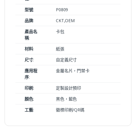
型號
:
P0809
品牌
:
CKT,OEM
產品名
卡包
稱
:
材料
:
紙張
尺寸
:
自定義尺寸
應用程
金屬名片，門禁卡
序
:
印刷
:
定製設計預印
顏色
:
黑色，藍色
工藝
:
徽標印刷/QR碼