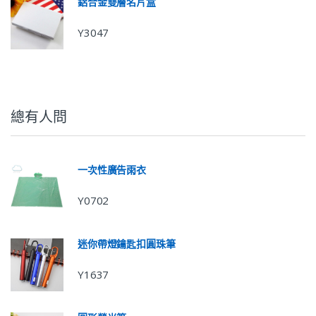
鋁合金雙層名片盒
Y3047
總有人問
一次性廣告雨衣
Y0702
迷你帶燈鑰匙扣圓珠筆
Y1637