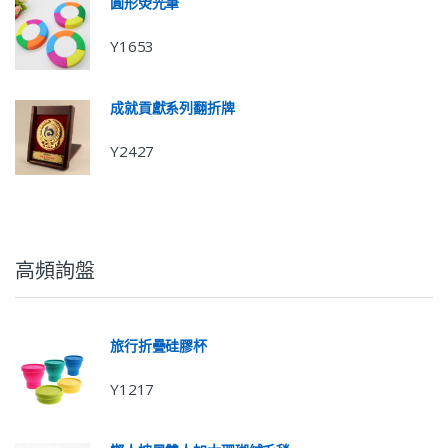
圓形熒光筆
Y1653
成就貢獻系列翻折牌
Y2427
高頻詢盤
旅行折疊硅膠杯
Y1217