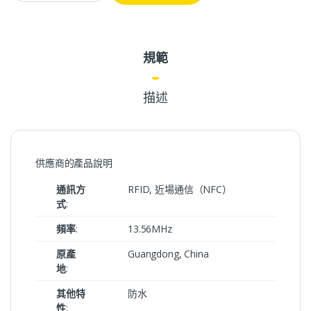
規範
描述
供應商的產品說明
通訊方
RFID, 近場通信（NFC）
式
:
頻率
:
13.56MHz
原產
Guangdong, China
地
:
其他特
防水
性
: