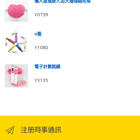
懶人披風雙人加大珊瑚絨毛毯
Y0739
u盤
Y1080
電子計數跳繩
Y3135
注册時事通訊