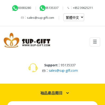
93093280
95135337
：
+852 39625211
：
sales@sup-gift.com
☰
Support：
95135337
：
sales@sup-gift.com
袖品產品類目
Search