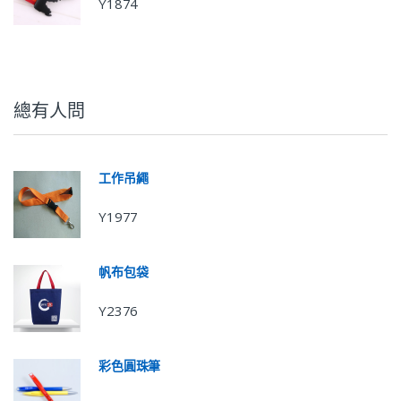
Y1874
總有人問
工作吊繩
Y1977
帆布包袋
Y2376
彩色圓珠筆