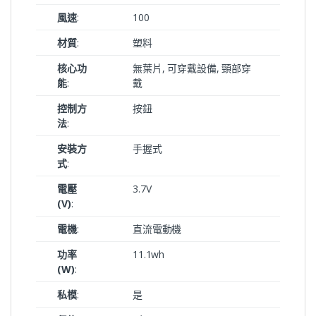
風速
:
100
材質
:
塑料
核心功
無葉片, 可穿戴設備, 頸部穿
能
:
戴
控制方
按鈕
法
:
安裝方
手握式
式
:
電壓
3.7V
(V)
:
電機
:
直流電動機
功率
11.1wh
(W)
:
私模
:
是