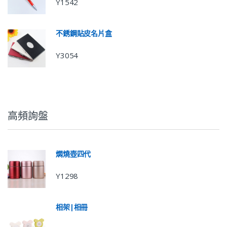
Y1542
不銹鋼貼皮名片盒
Y3054
高頻詢盤
燜燒壺四代
Y1298
相架|相冊