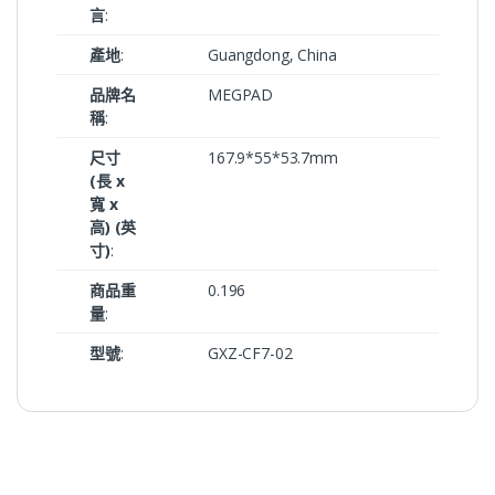
言
:
產地
:
Guangdong, China
品牌名
MEGPAD
稱
:
尺寸
167.9*55*53.7mm
(長 x
寬 x
高) (英
寸)
:
商品重
0.196
量
:
型號
:
GXZ-CF7-02