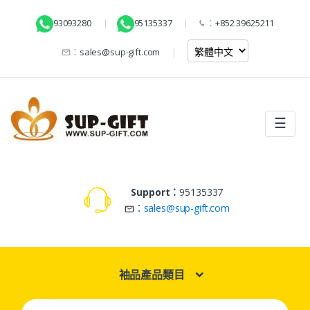
93093280
95135337
：
+852 39625211
：
sales@sup-gift.com
☰
Support：
95135337
：
sales@sup-gift.com
袖品產品類目
Search