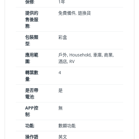
保修
:
1年
提供的
免費備件, 退換貨
售後服
務
:
包裝類
彩盒
型
:
應用範
戶外, Household, 車庫, 商業,
圍
:
酒店, RV
轉葉數
4
量
:
是否帶
是
電池
:
APP控
無
制
:
功能
:
數顯功能
操作語
英文