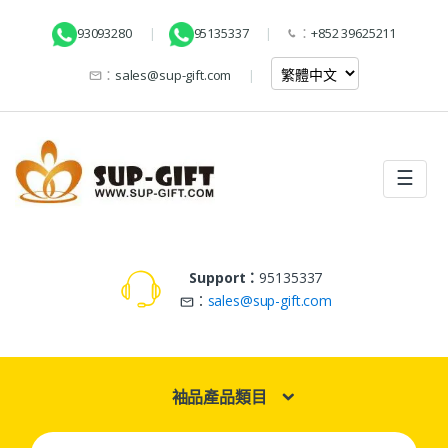
93093280
95135337
：
+852 39625211
：
sales@sup-gift.com
☰
Support：
95135337
：
sales@sup-gift.com
袖品產品類目
Search