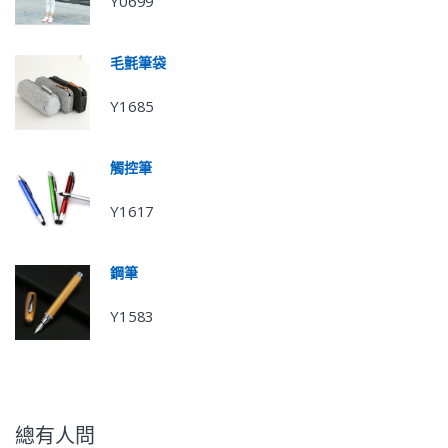
Y0699
毛氈筆袋
Y1685
觸控筆
Y1617
鋼筆
Y1583
總有人問