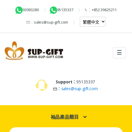
93093280
95135337
：
+852 39625211
：
sales@sup-gift.com
☰
Support：
95135337
：
sales@sup-gift.com
袖品產品類目
Search