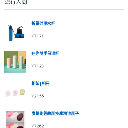
總有人問
折疊硅膠水杯
Y7171
迷你隨手保溫杯
Y7123
相架|相冊
Y2155
魔蝎刷經絡刷按摩精油刷子
Y7262