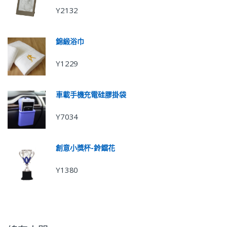
Y2132
錦緞浴巾
Y1229
車載手機充電硅膠掛袋
Y7034
創意小獎杯-鈴鐺花
Y1380