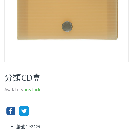
分類CD盒
Availablity:
instock
編號
：Y2229