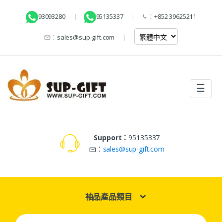
93093280
95135337
：
+852 39625211
：
sales@sup-gift.com
☰
Support：
95135337
：
sales@sup-gift.com
袖品產品類目
Search