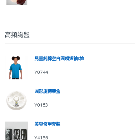
高頻詢盤
兒童純棉空白圓領短袖t恤
Y0744
圓形旋轉藥盒
Y0153
美容修甲套裝
Y4156