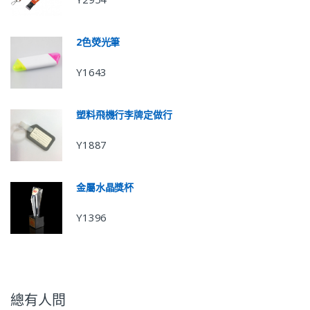
2色熒光筆
Y1643
塑料飛機行李牌定做行
Y1887
金屬水晶獎杯
Y1396
總有人問