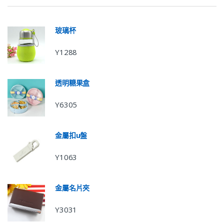
玻璃杯
Y1288
透明糖果盒
Y6305
金屬扣u盤
Y1063
金屬名片夾
Y3031