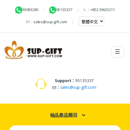
93093280
95135337
：
+852 39625211
：
sales@sup-gift.com
☰
Support：
95135337
：
sales@sup-gift.com
袖品產品類目
Search