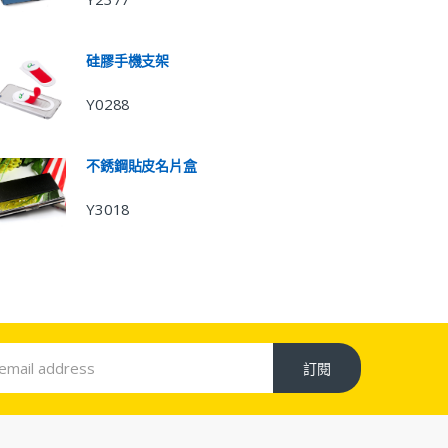
硅膠手機支架
Y0288
不銹鋼貼皮名片盒
Y3018
訂閱