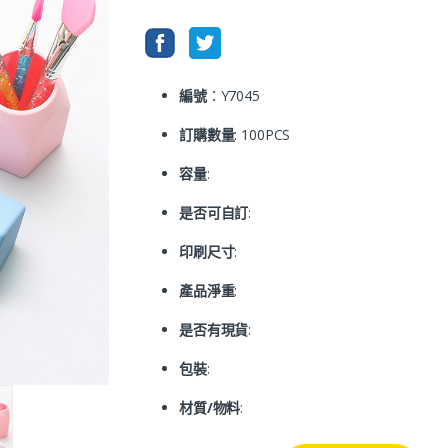
編號
：Y7045
訂購數量
: 100PCS
容量
:
是否可自訂
:
印刷尺寸
:
產品淨重
:
是否有現貨
:
包裝
:
材質/物料
: