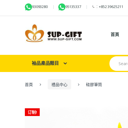
93093280
95135337
：
+852 39625211
首頁
Search
袖品產品類目
for:
首頁
禮品中心
硅膠筆筒
订制!