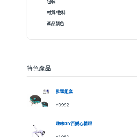
包裝
:
材質/物料
:
產品顏色
:
特色產品
批頭組套
Y0992
趣味DIY百變心情燈
Y1088