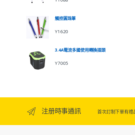
觸控圓珠筆
Y1620
3.4A電流多國使用轉換插頭
Y7005
注册時事通訊
首次訂制下單有禮