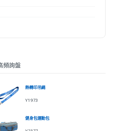
高頻詢盤
熱轉印吊繩
Y1973
健身包運動包
Y2377