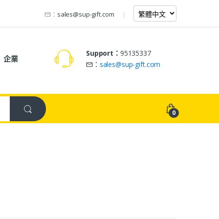
：
sales@sup-gift.com
Support：
95135337
企業
：
sales@sup-gift.com
0