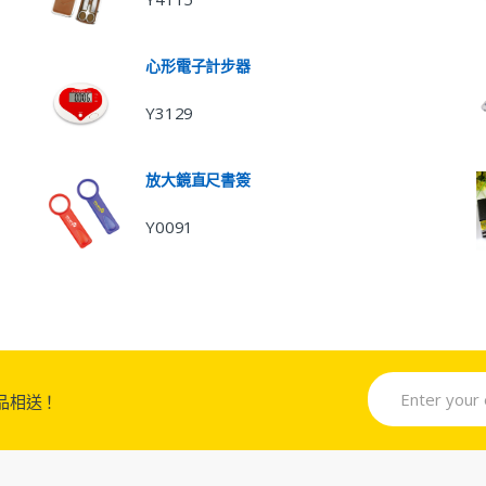
心形電子計步器
Y3129
放大鏡直尺書簽
Y0091
品相送！