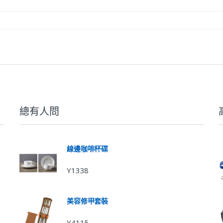
總有人問
線邊咖啡杯碟
Y1338
美容修甲套裝
Y4115