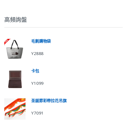
高頻詢盤
毛氈購物袋
Y2888
卡包
Y1099
圣誕節彩帶拉花吊旗
Y7091