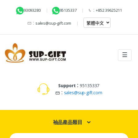
93093280
95135337
：
+852 39625211
：
sales@sup-gift.com
☰
Support：
95135337
：
sales@sup-gift.com
袖品產品類目
Search