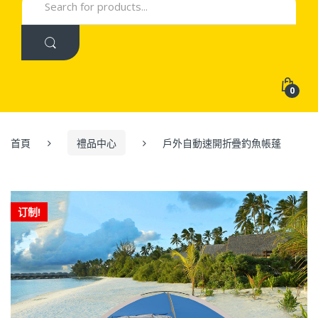
for:
0
首頁
禮品中心
戶外自動速開折疊釣魚帳蓬
订制!