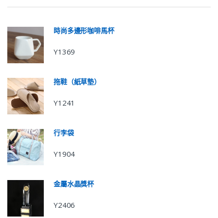
時尚多邊形咖啡馬杯
Y1369
拖鞋（紙草墊）
Y1241
行李袋
Y1904
金屬水晶獎杯
Y2406