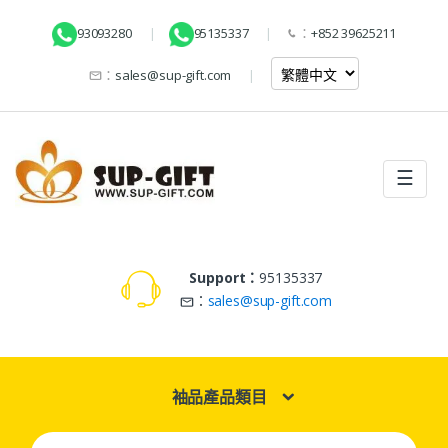
93093280
95135337
：
+852 39625211
：
sales@sup-gift.com
☰
Support：
95135337
：
sales@sup-gift.com
袖品產品類目
Search