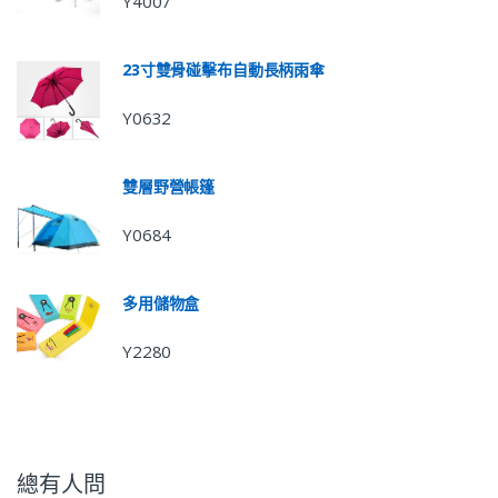
Y4007
23寸雙骨碰擊布自動長柄雨傘
Y0632
雙層野營帳篷
Y0684
多用儲物盒
Y2280
總有人問