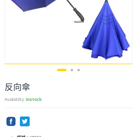
反向傘
Availablity:
instock