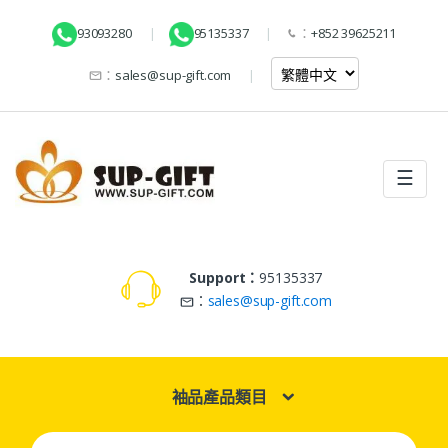
93093280
95135337
：
+852 39625211
：
sales@sup-gift.com
☰
Support：
95135337
：
sales@sup-gift.com
袖品產品類目
Search