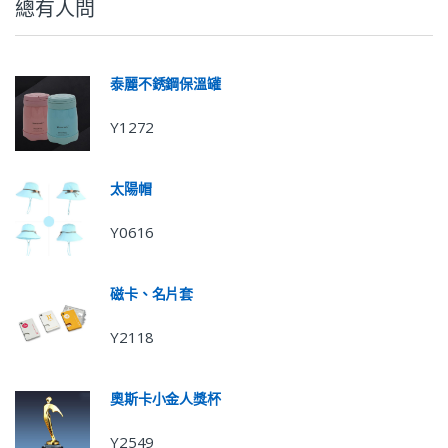
總有人問
泰麗不銹鋼保溫罐
Y1272
太陽帽
Y0616
磁卡、名片套
Y2118
奧斯卡小金人獎杯
Y2549