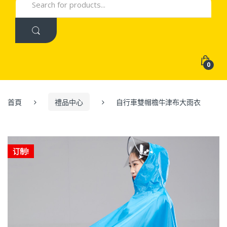
for:
0
首頁
禮品中心
自行車雙帽檐牛津布大雨衣
订制!