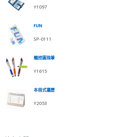
Y1097
FUN
SP-0111
觸控圓珠筆
Y1615
本冊式臺歷
Y2053