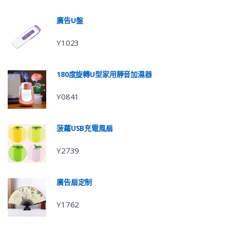
廣告U盤
Y1023
180度旋轉U型家用靜音加濕器
Y0841
菠蘿USB充電風扇
Y2739
廣告扇定制
Y1762