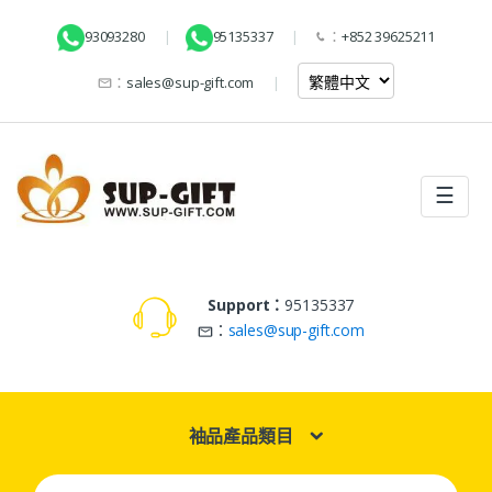
93093280
95135337
：
+852 39625211
：
sales@sup-gift.com
☰
Support：
95135337
：
sales@sup-gift.com
袖品產品類目
Search