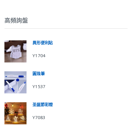
高頻詢盤
異形便利貼
Y1704
圓珠筆
Y1537
圣誕節彩燈
Y7083