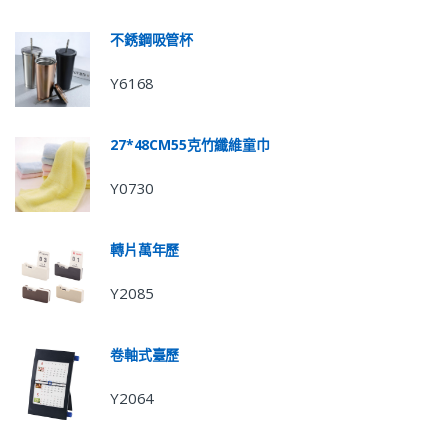
不銹鋼吸管杯
Y6168
27*48CM55克竹纖維童巾
Y0730
轉片萬年歷
Y2085
卷軸式臺歷
Y2064