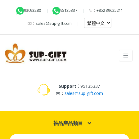
93093280
95135337
：
+852 39625211
：
sales@sup-gift.com
☰
Support：
95135337
：
sales@sup-gift.com
袖品產品類目
Search