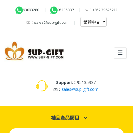
93093280
95135337
：
+852 39625211
：
sales@sup-gift.com
☰
Support：
95135337
：
sales@sup-gift.com
袖品產品類目
Search