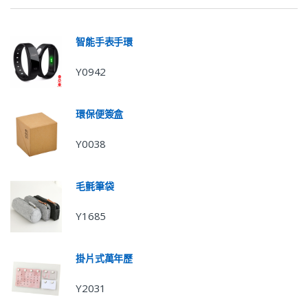
智能手表手環
Y0942
環保便簽盒
Y0038
毛氈筆袋
Y1685
掛片式萬年歷
Y2031