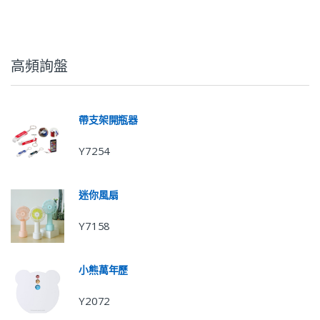
高頻詢盤
帶支架開瓶器
Y7254
迷你風扇
Y7158
小熊萬年歷
Y2072