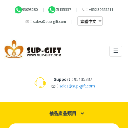
93093280
95135337
：
+852 39625211
：
sales@sup-gift.com
☰
Support：
95135337
：
sales@sup-gift.com
袖品產品類目
Search