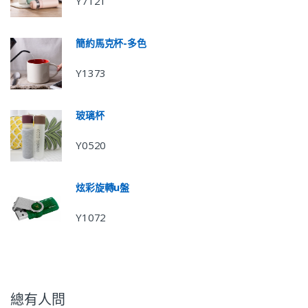
Y7121
簡約馬克杯-多色
Y1373
玻璃杯
Y0520
炫彩旋轉u盤
Y1072
總有人問