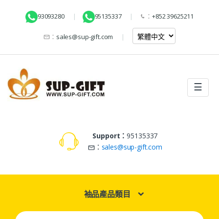
93093280
95135337
：
+852 39625211
：
sales@sup-gift.com
☰
Support：
95135337
：
sales@sup-gift.com
袖品產品類目
Search