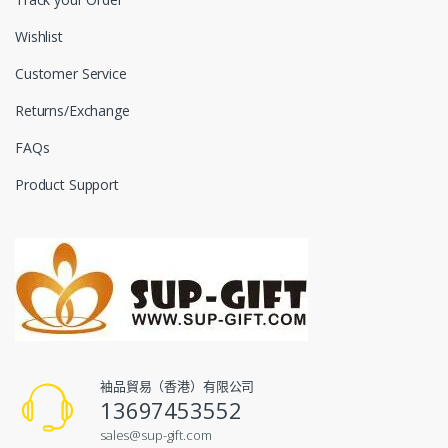
Wishlist
Customer Service
Returns/Exchange
FAQs
Product Support
袖品貿易（香港）有限公司
13697453552
sales@sup-gift.com