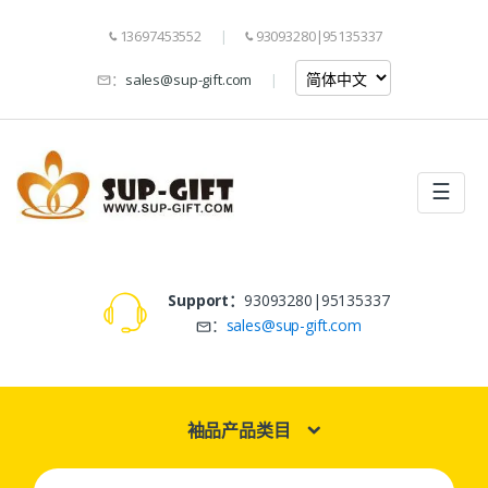
13697453552
93093280|95135337
：
sales@sup-gift.com
☰
Support：
93093280|95135337
：
sales@sup-gift.com
袖品产品类目
Search