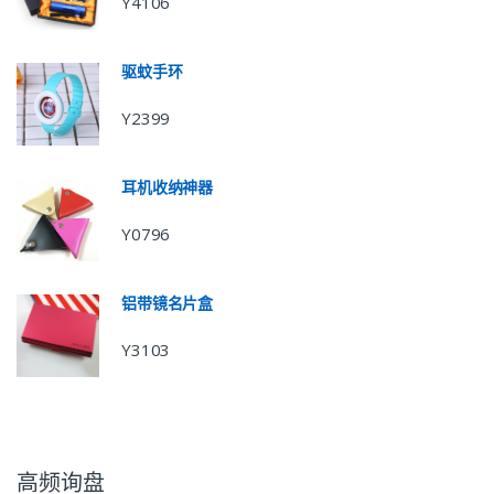
Y4106
驱蚊手环
Y2399
耳机收纳神器
Y0796
铝带镜名片盒
Y3103
高频询盘