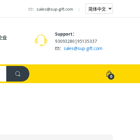
：
sales@sup-gift.com
Support：
企业
93093280|95135337
：
sales@sup-gift.com
0