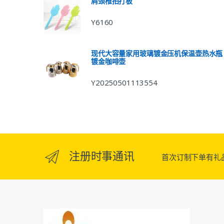
肩颈椎拍打板
Y6160
现代大容量家用玻璃镀金压机保温壶热水瓶
镀金咖啡壶
Y20250501113554
注册时事通讯
首次订制下单有礼