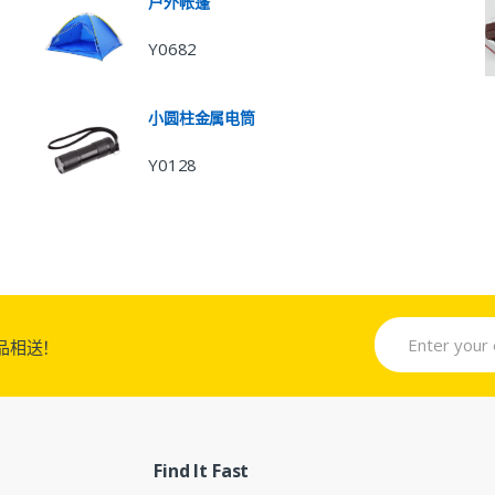
户外帐篷
Y0682
小圆柱金属电筒
Y0128
品相送！
Find It Fast