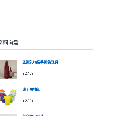
高频询盘
圣诞礼物袋手提袋现货
Y2759
速干短袖细
Y0749