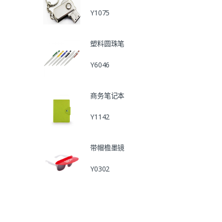
Y1075
塑料圆珠笔
Y6046
商务笔记本
Y1142
带帽檐墨镜
Y0302