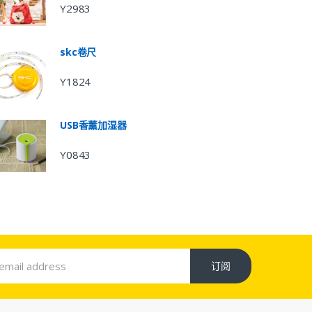
Y2983
skc卷尺
Y1824
USB香薰加湿器
Y0843
订阅