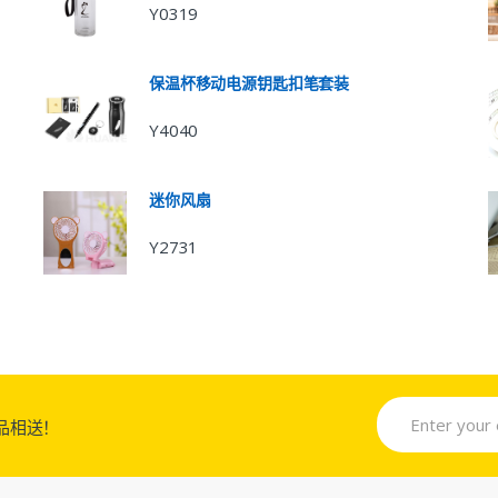
Y0319
保温杯移动电源钥匙扣笔套装
Y4040
迷你风扇
Y2731
品相送！