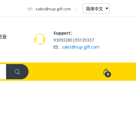
：
sales@sup-gift.com
Support：
企业
93093280|95135337
：
sales@sup-gift.com
0