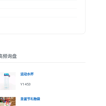
高频询盘
运动水杯
Y1453
圣诞节礼物袋