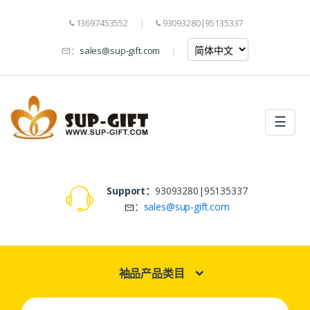
13697453552
93093280|95135337
：
sales@sup-gift.com
☰
Support：
93093280|95135337
：
sales@sup-gift.com
袖品产品类目
Search