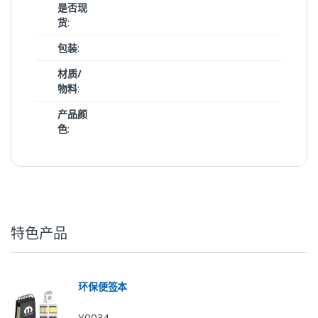
是否现
货
:
包装
:
材质/
物料
:
产品颜
色
:
特色产品
环保便签本
Y0034