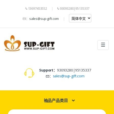
13697453552
93093280|95135337
：
sales@sup-gift.com
☰
Support：
93093280|95135337
：
sales@sup-gift.com
袖品产品类目
Search