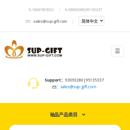
13697453552
93093280|95135337
：
sales@sup-gift.com
☰
Support：
93093280|95135337
：
sales@sup-gift.com
袖品产品类目
Search