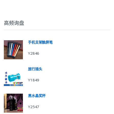
高频询盘
手机支架触屏笔
Y2846
旅行插头
Y1849
黑水晶奖杯
Y2547