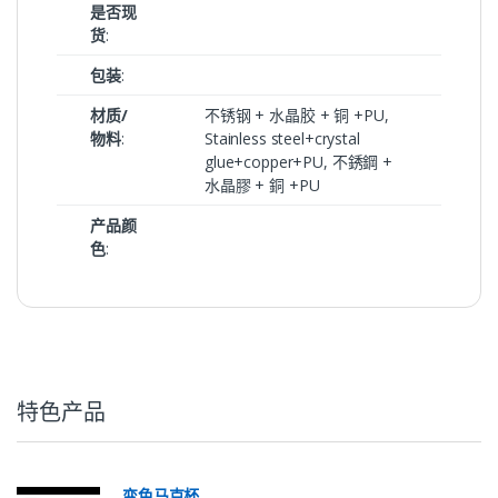
是否现
货
:
包装
:
材质/
不锈钢 + 水晶胶 + 铜 +PU,
物料
:
Stainless steel+crystal
glue+copper+PU, 不銹鋼 +
水晶膠 + 銅 +PU
产品颜
色
:
特色产品
变色马克杯