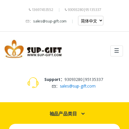
13697453552
93093280|95135337
：
sales@sup-gift.com
☰
Support：
93093280|95135337
：
sales@sup-gift.com
袖品产品类目
Search