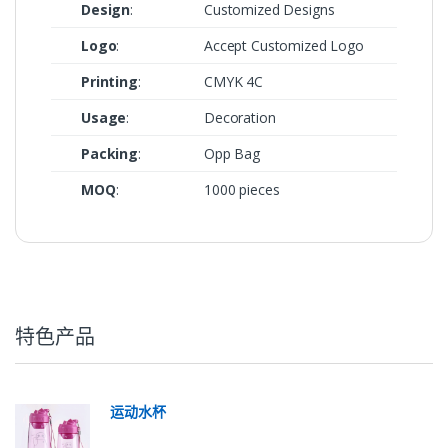
Design
:
Customized Designs
Logo
:
Accept Customized Logo
Printing
:
CMYK 4C
Usage
:
Decoration
Packing
:
Opp Bag
MOQ
:
1000 pieces
特色产品
运动水杯